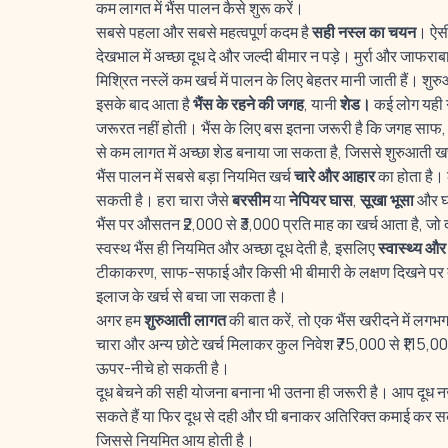
कम लागत में भैंस पालन कैसे शुरू करें।
सबसे पहला और सबसे महत्वपूर्ण कदम है
सही नस्ल का चयन
। ऐसी
देखभाल में अच्छा दूध दे और जल्दी बीमार न पड़े। मुर्रा और जाफराब
मिश्रित नस्लें कम खर्च में पालन के लिए बेहतर मानी जाती हैं। शु
इसके बाद आता है
भैंस के रहने की जगह
, यानी
शेड।
कई लोग यही ग
जरूरत नहीं होती। भैंस के लिए बस इतना जरूरी है कि जगह साफ, ह
से कम लागत में अच्छा शेड बनाया जा सकता है, जिससे शुरुआती ख
भैंस पालन में सबसे बड़ा नियमित खर्च
चारे और आहार
का होता है।
सकती है। हरा चारा जैसे
बरसीम
या
नेपियर घास
,
सूखा भूसा
और घर
भैंस पर औसतन ₹2,000 से ₹3,000 प्रति माह का खर्च आता है, जो 
स्वस्थ भैंस ही नियमित और अच्छा दूध देती है, इसलिए
स्वास्थ्य 
टीकाकरण, साफ-सफाई और किसी भी बीमारी के लक्षण दिखने पर तुर
इलाज के खर्च से बचा जा सकता है।
अगर हम
शुरुआती लागत
की बात करें, तो एक भैंस खरीदने में लग
चारा और अन्य छोटे खर्च मिलाकर कुल निवेश ₹75,000 से ₹1,15,0
ऊपर-नीचे हो सकती है।
दूध बेचने की सही योजना बनाना भी उतना ही जरूरी है। आप दूध नजद
सकते हैं या फिर दूध से दही और घी बनाकर अतिरिक्त कमाई कर सकत
जिससे नियमित आय होती है।