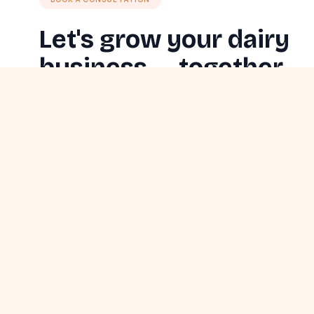
Let's grow your dairy
business — together.
Drop your details and our advisors will schedule a call at 
within 24 hours.
CALL US
+91 830 570 6703
EMAIL
contact@tabelawala.com
OFFICE
Machalpur Khurd, Tehsil Barwaha, District K
451225