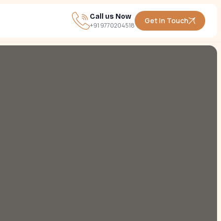
Call us Now
Get In Touch
+91 9770204518