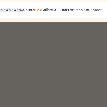
belaWala App
Career
Blog
Gallery
360 Tour
Testimonials
Contact