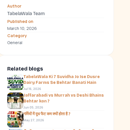
Author
TabelaWala Team
Published on
March 10, 2026
Category
General
Related blogs
TabelaWala Ki 7 Suvidha Jo Ise Dusre
Dairy Farms Se Behtar Banati Hain
Jul 16, 2026
Jaffarabadi vs Murrah vs Deshi Bhains
Behtar kon ?
Jun 05, 2026
गर्मियों में दूध फैट कम क्यों होता है ?
May 27, 2026