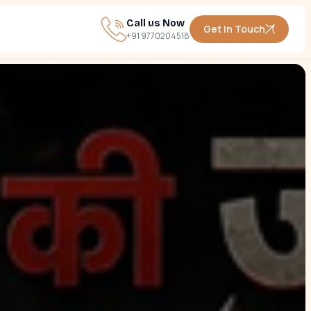
Call us Now
Get In Touch
+91 9770204518