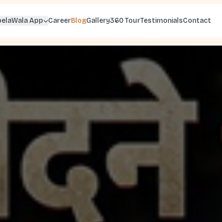
belaWala App
Career
Blog
Gallery
360 Tour
Testimonials
Contact