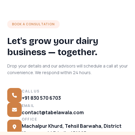
BOOK A CONSULTATION
Let's grow your dairy
business — together.
Drop your details and our advisors will schedule a call at your
convenience. We respond within 24 hours.
CALL US
+91 830 570 6703
EMAIL
contact@tabelawala.com
OFFICE
Machalpur Khurd, Tehsil Barwaha, District
Khargone, M.P. India 451225