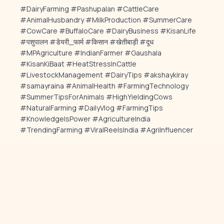
#DairyFarming #Pashupalan #CattleCare
#AnimalHusbandry #MilkProduction #SummerCare
#CowCare #BuffaloCare #DairyBusiness #KisanLife
#पशुपालन #डेयरी_फार्म #किसान #खेतीबाड़ी #दूध
#MPAgriculture #IndianFarmer #Gaushala
#KisanKiBaat #HeatStressInCattle
#LivestockManagement #DairyTips #akshaykiray
#samayraina #AnimalHealth #FarmingTechnology
#SummerTipsForAnimals #HighYieldingCows
#NaturalFarming #DailyVlog #FarmingTips
#KnowledgeIsPower #AgricultureIndia
#TrendingFarming #ViralReelsIndia #AgriInfluencer
SHARE THIS ARTICLE:
WhatsApp
Facebook
Share
LinkedIn
Copy Link