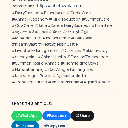
Website link :
https://tabelawala.com
#DairyFarming #Pashupalan #CattleCare
#AnimalHusbandry #MilkProduction #SummerCare
#CowCare #BuffaloCare #DairyBusiness #KisanLife
#पशुपालन #डेयरी_फार्म #किसान #खेतीबाड़ी #दूध
#MPAgriculture #IndianFarmer #Gaushala
#KisanKiBaat #HeatStressInCattle
#LivestockManagement #DairyTips #akshaykiray
#samayraina #AnimalHealth #FarmingTechnology
#SummerTipsForAnimals #HighYieldingCows
#NaturalFarming #DailyVlog #FarmingTips
#KnowledgeIsPower #AgricultureIndia
#TrendingFarming #ViralReelsIndia #AgriInfluencer
SHARE THIS ARTICLE:
WhatsApp
Facebook
Share
LinkedIn
Copy Link