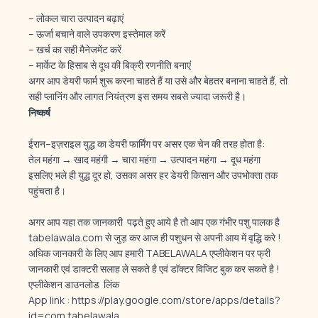
– लोकल चारा उत्पादन बढ़ाएं
– ऊर्जा बचाने वाले उपकरण इस्तेमाल करें
– खर्च का सही मैनेजमेंट करें
– मार्केट के हिसाब से दूध की बिक्री रणनीति बनाएं
अगर आप डेयरी फार्म शुरू करना चाहते हैं या उसे और बेहतर बनाना चाहते हैं, तो
सही प्लानिंग और लागत नियंत्रण इस समय सबसे ज्यादा जरूरी है।
निष्कर्ष
ईरान–इज़राइल युद्ध का डेयरी फार्मिंग पर असर एक चेन की तरह होता है:
तेल महंगा → खाद महंगी → चारा महंगा → उत्पादन महंगा → दूध महंगा
इसलिए भले ही युद्ध दूर हो, उसका असर हर डेयरी किसान और उपभोक्ता तक
पहुंचता है।
अगर आप यहा तक जानकारी पढ़ते हुए आये है तो आप एक गंभीर पशु पालक है
tabelawala.com से जुड़ कर आज ही पशुधन से अपनी आय में वृद्धि करे !
अधिक जानकारी के लिए आप हमारी TABELAWALA एप्लीकेशन पर फ्री
जानकारी एवं डाक्टरी सलाह ले सकते है एवं डॉक्टर विजिट बुक कर सकते है !
एप्लीकेशन डाउनलोड लिंक
App link :
https://play.google.com/store/apps/details?
id=com.tabelawala